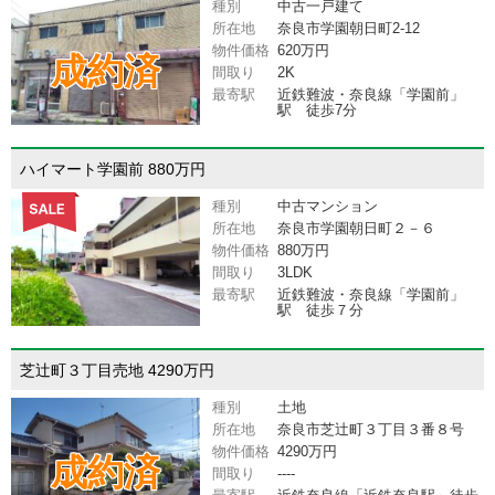
種別
中古一戸建て
所在地
奈良市学園朝日町2-12
物件価格
620万円
成約済
間取り
2K
最寄駅
近鉄難波・奈良線「学園前」
駅 徒歩7分
ハイマート学園前 880万円
種別
中古マンション
所在地
奈良市学園朝日町２－６
物件価格
880万円
間取り
3LDK
最寄駅
近鉄難波・奈良線「学園前」
駅 徒歩７分
芝辻町３丁目売地 4290万円
種別
土地
所在地
奈良市芝辻町３丁目３番８号
物件価格
4290万円
成約済
間取り
----