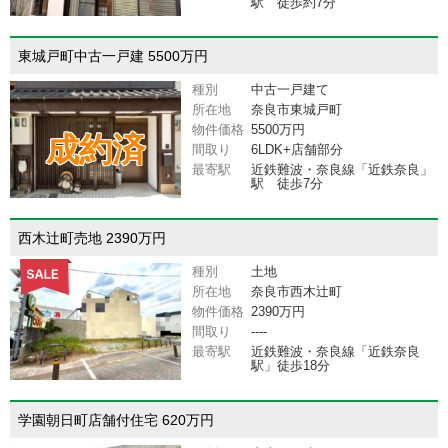
駅 徒歩約7分
東城戸町中古一戸建 5500万円
種別
中古一戸建て
所在地
奈良市東城戸町
物件価格
5500万円
成約済
間取り
6LDK+店舗部分
最寄駅
近鉄難波・奈良線「近鉄奈良」
駅 徒歩7分
西木辻町売地 2390万円
種別
土地
所在地
奈良市西木辻町
物件価格
2390万円
間取り
----
最寄駅
近鉄難波・奈良線「近鉄奈良
駅」徒歩18分
学園朝日町店舗付住宅 620万円