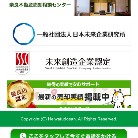
奈
良不動産相続・遺産分割相談窓口
一
般社団法人日本未来企業研究所
未
来創造企業認定
不
動産売却・不動産査定ならすまいステップ
Copyright (C) Heiwafudosan. All Rights Reserved.