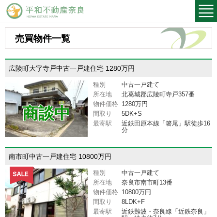
平和不動産奈良
売買物件一覧
広陵町大字寺戸中古一戸建住宅 1280万円
種別
中古一戸建て
所在地
北葛城郡広陵町寺戸357番
物件価格
1280万円
商談中
間取り
5DK+S
最寄駅
近鉄田原本線「箸尾」駅徒歩16
分
南市町中古一戸建住宅 10800万円
種別
中古一戸建て
所在地
奈良市南市町13番
物件価格
10800万円
間取り
8LDK+F
最寄駅
近鉄難波・奈良線「近鉄奈良」