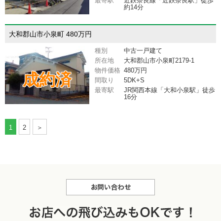
最寄駅
近鉄奈良線「近鉄奈良駅」徒歩
約14分
大和郡山市小泉町 480万円
種別
中古一戸建て
所在地
大和郡山市小泉町2179-1
物件価格
480万円
成約済
間取り
5DK+S
最寄駅
JR関西本線「大和小泉駅」徒歩
16分
1
2
＞
お問合せ