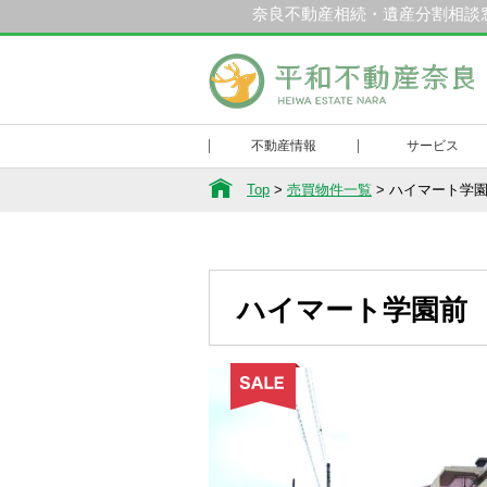
奈良不動産相続・遺産分割相談
和不動産奈良
不動産情報
サービス
Top
>
売買物件一覧
>
ハイマート学
ハイマート学園前