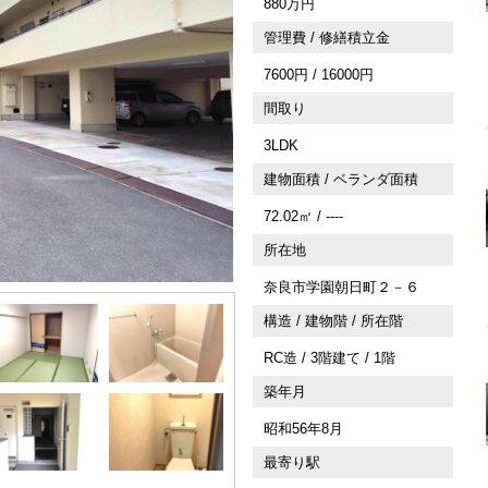
880万円
管理費 / 修繕積立金
7600円 / 16000円
間取り
3LDK
建物面積 / ベランダ面積
72.02㎡ / ----
所在地
奈良市学園朝日町２－６
構造 / 建物階 / 所在階
RC造 / 3階建て / 1階
築年月
昭和56年8月
最寄り駅