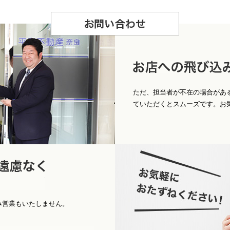
お
問合せ
店への飛び込みもＯ
ただ、担当者が不在の場合があ
ていただくとスムーズです。お
パ
お電話くだ
み営業もいたしません。