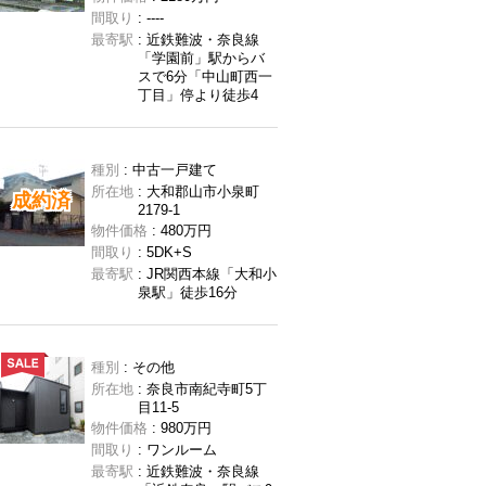
間取り
: ----
最寄駅
: 近鉄難波・奈良線
「学園前」駅からバ
スで6分「中山町西一
丁目」停より徒歩4
種別
: 中古一戸建て
所在地
: 大和郡山市小泉町
成約済
2179-1
物件価格
: 480万円
間取り
: 5DK+S
最寄駅
: JR関西本線「大和小
泉駅」徒歩16分
種別
: その他
所在地
: 奈良市南紀寺町5丁
目11-5
物件価格
: 980万円
間取り
: ワンルーム
最寄駅
: 近鉄難波・奈良線