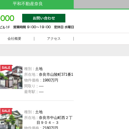
平和不動産奈良
0742-
会社概要
アクセス
種別
: 土地
所在地
: 奈良市山陵町371番1
物件価格
: 1980万円
間取り
: ----
最寄駅
: ----
種別
: 土地
所在地
: 奈良市中山町西２丁
目９０４－３
物件価格
: 2180万円