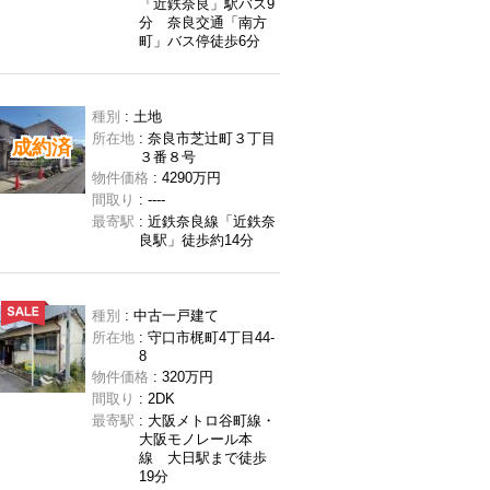
「近鉄奈良」駅バス9
分 奈良交通「南方
町」バス停徒歩6分
種別
: 土地
所在地
: 奈良市芝辻町３丁目
成約済
３番８号
物件価格
: 4290万円
間取り
: ----
最寄駅
: 近鉄奈良線「近鉄奈
良駅」徒歩約14分
種別
: 中古一戸建て
所在地
: 守口市梶町4丁目44-
8
物件価格
: 320万円
間取り
: 2DK
最寄駅
: 大阪メトロ谷町線・
大阪モノレール本
線 大日駅まで徒歩
19分