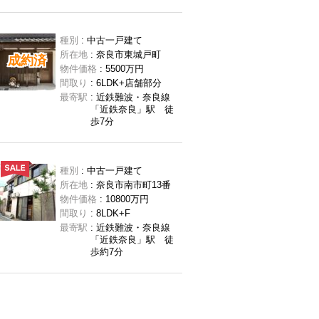
種別
: 中古一戸建て
所在地
: 奈良市東城戸町
成約済
物件価格
: 5500万円
間取り
: 6LDK+店舗部分
最寄駅
: 近鉄難波・奈良線
「近鉄奈良」駅 徒
歩7分
種別
: 中古一戸建て
所在地
: 奈良市南市町13番
物件価格
: 10800万円
間取り
: 8LDK+F
最寄駅
: 近鉄難波・奈良線
「近鉄奈良」駅 徒
歩約7分