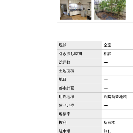
現状
空室
引き渡し時期
相談
総戸数
----
土地面積
----
地目
----
都市計画
----
用途地域
近隣商業地域
建ぺい率
----
容積率
----
権利
所有権
駐車場
無し