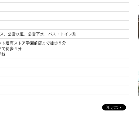
ガス、公営水道、公営下水、バス・トイレ別
ット近商ストア学園前店まで徒歩５分
まで徒歩４分
学校