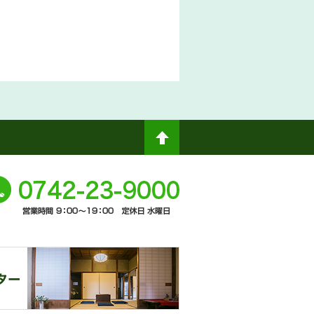
ペ
ージト
0742-
ップへ
-9000
奈