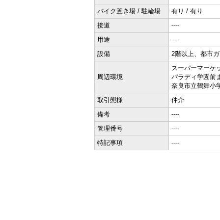
バイク置き場 / 駐輪場
有り / 有り
接道
----
用途
----
設備
2階以上、都市
スーパーマーケ
周辺環境
パラディ学園前
奈良市立鶴舞小
取引態様
仲介
備考
----
管理番号
----
特記事項
----