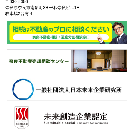
〒630-8356
奈良県奈良市南新町29 平和奈良ビル1F
駐車場2台有り
奈
良ありえへんふどうさん
奈
良不動産相続・遺産分割相談窓口
一
般社団法人日本未来企業研究所