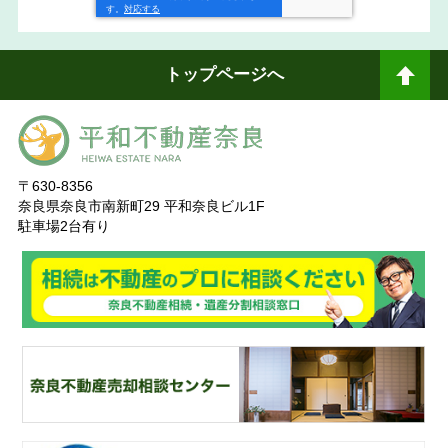
トップページへ
ペ
ージトップへ
〒630-8356
奈良県奈良市南新町29 平和奈良ビル1F
駐車場2台有り
奈
良ありえへんふどうさん
奈