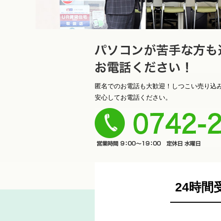
ソコンが苦手な方も遠慮なく
匿名でのお電話も大歓迎！しつこい売り込
安心してお電話ください。
さい！
23-9000
24時