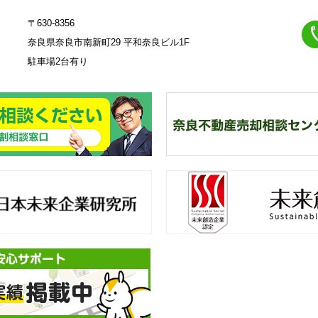
〒630-8356
奈良県奈良市南新町29 平和奈良ビル1F
駐車場2台有り
23
奈
良不動産相続・遺産分割相談
一
来創造企業認定
不