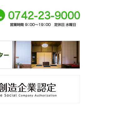
ージト
0742-
ップへ
-9000
奈
窓口
未