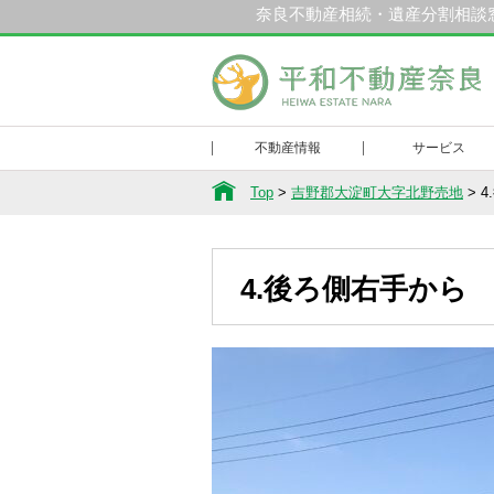
奈良不動産相続・遺産分割相談
和不動産奈良
不動産情報
サービス
Top
>
吉野郡大淀町大字北野売地
>
4
4.後ろ側右手から