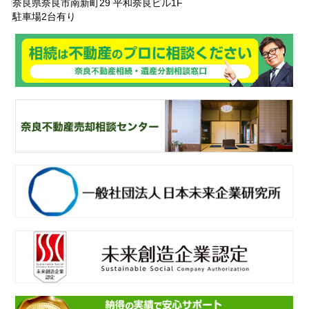
奈良県奈良市南新町29 平和奈良ビル1F
駐車場2台有り
奈
良ありえへんふどうさん
奈
良不動産相続・遺産分割相談窓口
一
般社団法人日本未来企業研究所
未