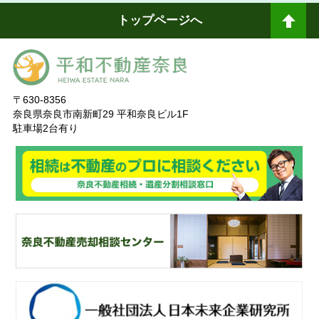
トップページへ
ペ
ージトップへ
〒630-8356
奈良県奈良市南新町29 平和奈良ビル1F
駐車場2台有り
奈
良ありえへんふどうさん
奈
良不動産相続・遺産分割相談窓口