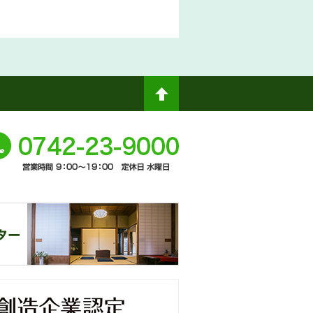
ペ
ージト
0742-
ップへ
-9000
奈
窓口
未