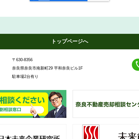
トップページへ
〒630-8356
奈良県奈良市南新町29 平和奈良ビル1F
駐車場2台有り
23
奈
良不動産相続・遺産分割相談
一