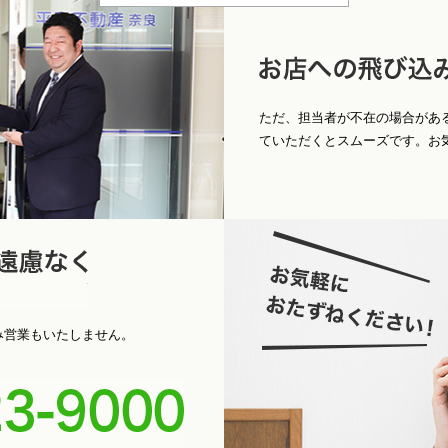
問合せ
店への飛び込みもＯ
ただ、担当者が不在の場合があ
ていただくとスムーズです。お
パ
お電話くだ
み営業もいたしません。
0742-