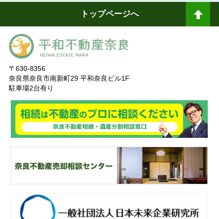
トップページへ
ペ
ージトップへ
〒630-8356
奈良県奈良市南新町29 平和奈良ビル1F
駐車場2台有り
奈
良ありえへんふどうさん
奈
良不動産相続・遺産分割相談窓口