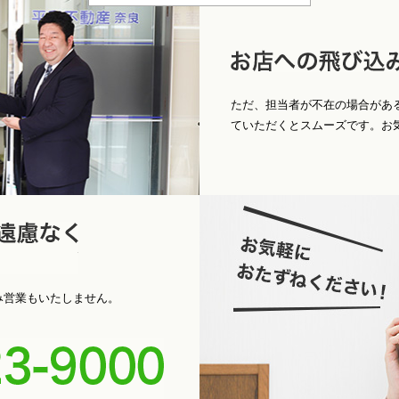
問合せ
店への飛び込みもＯ
ただ、担当者が不在の場合があ
ていただくとスムーズです。お
パ
お電話くだ
み営業もいたしません。
0742-