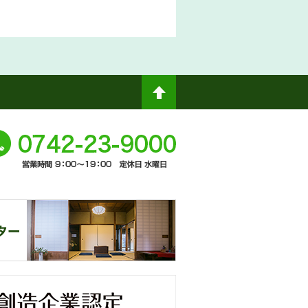
ペ
ージト
0742-
ップへ
-9000
奈
窓口
未