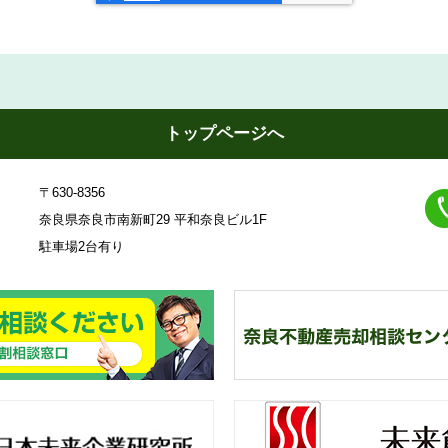
トップページへ
〒630-8356
奈良県奈良市南新町29 平和奈良ビル1F
駐車場2台有り
23
奈
良不動産相続・遺産分割相談
一