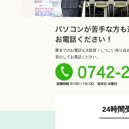
ソコンが苦手な方も遠慮なく
匿名でのお電話も大歓迎！しつこい売り込
安心してお電話ください。
さい！
23-9000
24時