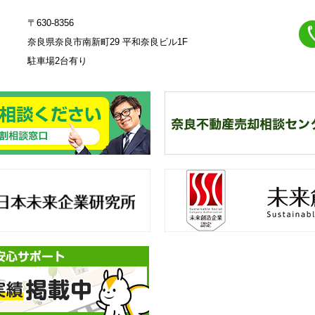
〒630-8356
奈良県奈良市南新町29 平和奈良ビル1F
駐車場2台有り
23
奈
良不動産相続・遺産分割相談
一
来創造企業認定
不