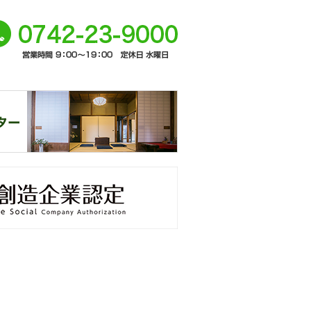
ージト
0742-
ップへ
-9000
奈
窓口
未