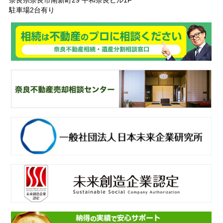
奈良県奈良市南新町29 平和奈良ビル1F
駐車場2台有り
奈
良ありえへんふどうさん
奈
良不動産相続・遺産分割相談窓口
一
般社団法人日本未来企業研究所
未
来創造企業認定