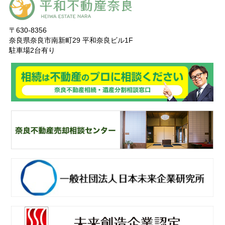
〒630-8356
奈良県奈良市南新町29 平和奈良ビル1F
駐車場2台有り
奈
良ありえへんふどうさん
奈
良不動産相続・遺産分割相談窓口
一
般社団法人日本未来企業研究所