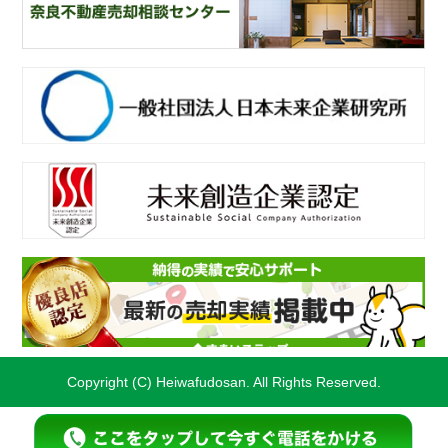
奈
良不動産相続・遺産分割相談窓口
一
般社団法人日本未来企業研究所
未
来創造企業認定
不
動産売却・不動産査定ならすまいステップ
Copyright (C) Heiwafudosan. All Rights Reserved.