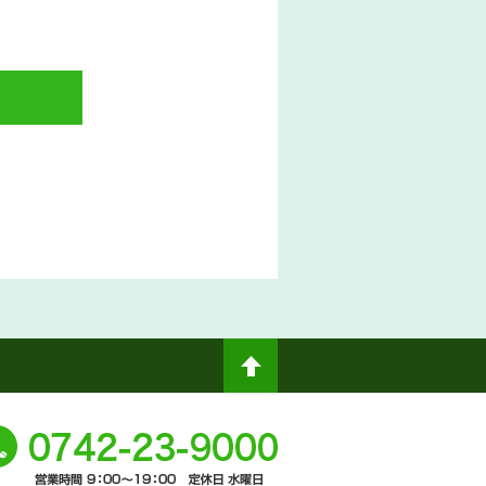
ペ
ージト
0742-
ップへ