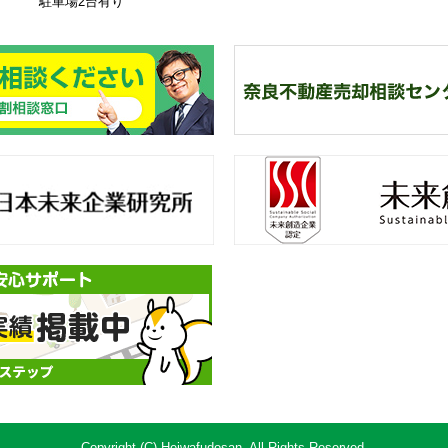
駐車場2台有り
23
奈
良不動産相続・遺産分割相談
一
来創造企業認定
不
テップ
Copyright (C) Heiwafudosan. All Rights Reserved.