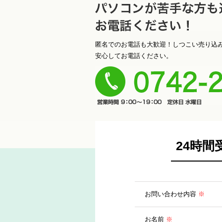
ソコンが苦手な方も遠慮なく
匿名でのお電話も大歓迎！しつこい売り込
安心してお電話ください。
さい！
23-9000
24時
お問い合わせ内容
※
お名前
※