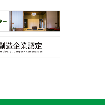
-9000
奈
窓口
未