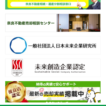
奈
良ありえへんふどうさん
奈
良不動産相続・遺産分割相談窓口
一
般社団法人日本未来企業研究所
未
来創造企業認定
不