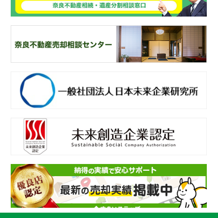
奈
良ありえへんふどうさん
奈
良不動産相続・遺産分割相談窓口
一
般社団法人日本未来企業研究所
未
来創造企業認定
不