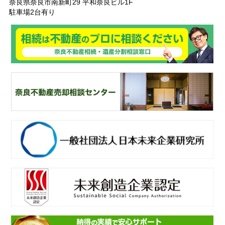
奈良県奈良市南新町29 平和奈良ビル1F
駐車場2台有り
奈
良ありえへんふどうさん
奈
良不動産相続・遺産分割相談窓口
一
般社団法人日本未来企業研究所
未