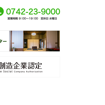
ージト
0742-
ップへ
-9000
奈
窓口
未