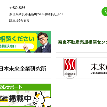
〒630-8356
奈良県奈良市南新町29 平和奈良ビル1F
駐車場2台有り
23
奈
良不動産相続・遺産分割相談
一
来創造企業認定
不