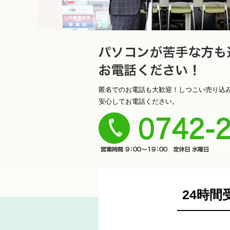
ソコンが苦手な方も遠慮なく
匿名でのお電話も大歓迎！しつこい売り込
安心してお電話ください。
さい！
23-9000
24時